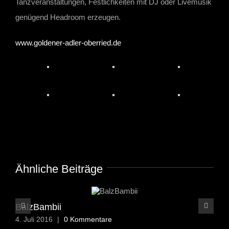
Tanzveranstaltungen, Festlichkeiten mit DJ oder Livemusik
genügend Headroom erzeugen.
www.goldener-adler-oberried.de
Ähnliche Beiträge
BalzBambii
QU
4. Juli 2016
|
0 Kommentare
4. J