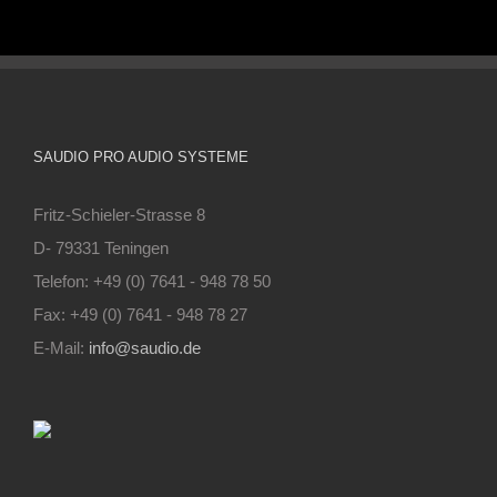
SAUDIO PRO AUDIO SYSTEME
Fritz-Schieler-Strasse 8
D- 79331 Teningen
Telefon: +49 (0) 7641 - 948 78 50
Fax: +49 (0) 7641 - 948 78 27
E-Mail:
info@saudio.de