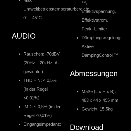
Max
™,
Umweltbetriebstemperaturbereich:
Effektivspannung,
0° – 45°C
Effektivstrom,
Peak- Limiter
AUDIO
Dämpfungsregelung:
Aktive
Rauschen: -70dBV
DampingControl ™
(20Hz – 20kHz, A-
gewichtet)
Abmessungen
THD + N: < 0,5%
(in der Regel
Maße (L x H x B):
<0,01%)
483 x 44 x 495 mm
IMD: < 0,5% (in der
Gewicht: 15,5kg
Regel <0,01%)
Eingangsimpedanz:
Download