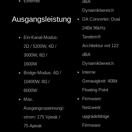
Ethernet
dBA
Dynamikbereich
Ausgangsleistung
DA Converter: Dual
24Bit 96kHz
Tandem®
Ein-Kanal-Modus:
Architektur mit 122
2Ω / 5200W, 4Ω /
dBA
3000W, 8Ω /
Dynamikbereich
1600W
Interne
Bridge-Modus: 4Ω /
Genauigkeit: 40Bit
10400W, 8Ω /
Floating Point
6000W
Firmware:
Max.
Netzwerk
Ausgangsspannung/-
upgradefähige
strom: 175 Vpeak /
Firmware
75 Apeak