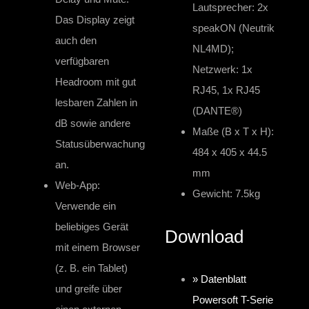
Lautsprecher: 2x
Das Display zeigt
speakON (Neutrik
auch den
NL4MD);
verfügbaren
Netzwerk: 1x
Headroom mit gut
RJ45, 1x RJ45
lesbaren Zahlen in
(DANTE®)
dB sowie andere
Maße (B x T x H):
Statusüberwachung
484 x 405 x 44.5
an.
mm
Web-App:
Gewicht: 7.5kg
Verwende ein
beliebiges Gerät
Download
mit einem Browser
(z. B. ein Tablet)
» Datenblatt
und greife über
Powersoft T-Serie