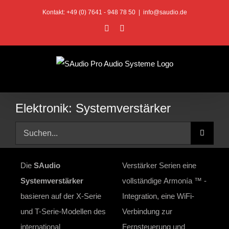
Zum
Kontakt: +49 (0) 7641 - 948 78 50
|
info@saudio.de
Inhalt
Facebook
E-
Mail
springen
Elektronik: Systemverstärker
Suche
nach:
Die
SAudio
Verstärker Serien eine
Systemverstärker
vollständige Armonía ™ -
basieren auf der X-Serie
Integration, eine WiFi-
und T-Serie-Modellen des
Verbindung zur
international
Fernsteuerung und