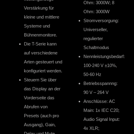
Ohm: 3000W; 8
Verstärkung für
Ohm: 3000W
kleine und mittlere
Stromversorgung:
Systeme und
Universeller,
Bühnenmonitore.
regulierter
Die T-Serie kann
Schaltmodus
auf verschiedene
Nennleistungsbedarf:
Arten gesteuert und
100-240 V ±10%,
konfiguriert werden.
50-60 Hz
Steuern Sie über
Betriebsspannng:
das Display an der
90 V – 264 V
Vorderseite das
Anschlüsse: AC
Abrufen von
Main: 1x IEC C20;
Presets (auch pro
Audio Signal Input:
Ausgang), Gain,
4x XLR;
Delay und Mute.