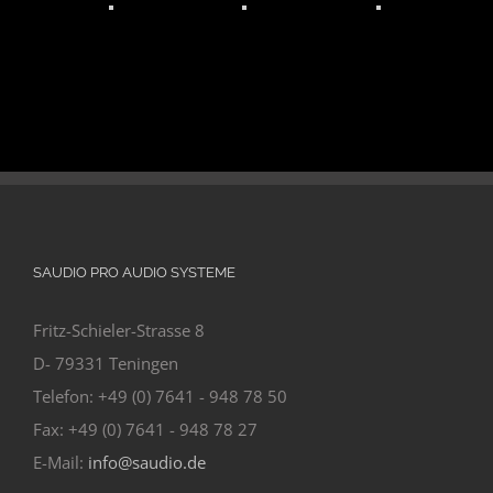
SAUDIO PRO AUDIO SYSTEME
Fritz-Schieler-Strasse 8
D- 79331 Teningen
Telefon: +49 (0) 7641 - 948 78 50
Fax: +49 (0) 7641 - 948 78 27
E-Mail:
info@saudio.de