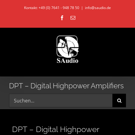
Zum
Kontakt: +49 (0) 7641 - 948 78 50
|
info@saudio.de
Inhalt
Facebook
E-
springen
Mail
DPT – Digital Highpower Amplifiers
Suche
nach:
DPT – Digital Highpower