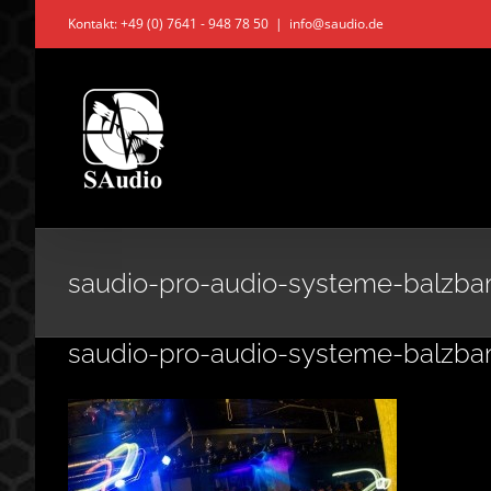
Zum
Kontakt: +49 (0) 7641 - 948 78 50
|
info@saudio.de
Inhalt
springen
saudio-pro-audio-systeme-balzba
saudio-pro-audio-systeme-balzba